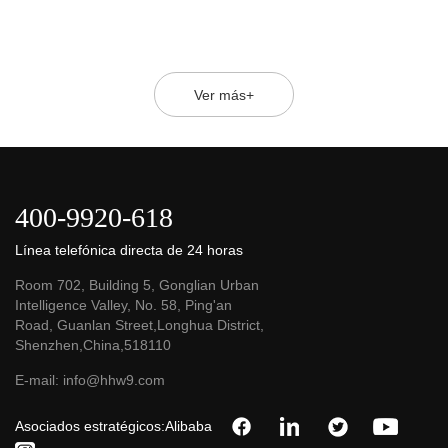
Ver más+
400-9920-618
Línea telefónica directa de 24 horas
Room 702, Building 5, Gonglian Urban
Intelligence Valley, No. 58, Ping'an
Road, Guanlan Street,Longhua District,
Shenzhen,China,518110
E-mail:
info@hhw9.com
Asociados estratégicos:
Alibaba