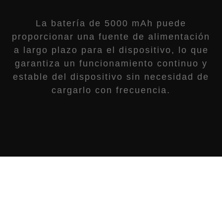
La batería de 5000 mAh puede
proporcionar una fuente de alimentación
a largo plazo para el dispositivo, lo que
garantiza un funcionamiento continuo y
estable del dispositivo sin necesidad de
cargarlo con frecuencia.
5000mAh
12 horas
Capacidad de la
Tiempo de
batería
funcionamiento